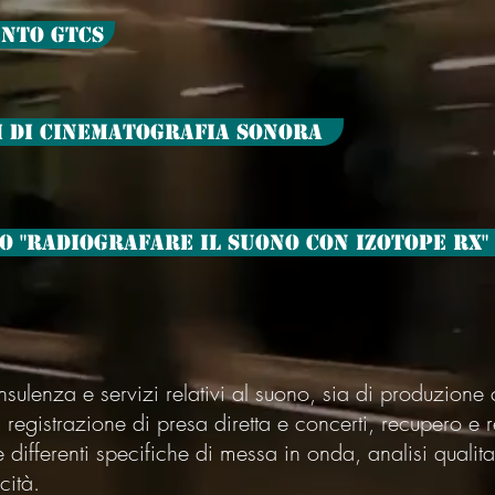
ento GTCS
i di Cinematografia Sonora
o "Radiografare il suono con iZotope RX"
sulenza e servizi relativi al suono, sia di produzione
egistrazione di presa diretta e concerti, recupero e r
ifferenti specifiche di messa in onda, analisi qualita
cità.