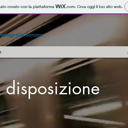
tato creato con la piattaforma
.com
. Crea oggi il tuo sito web.
matografia Sonora
e
a disposizione